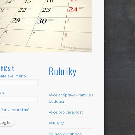
ihlásit
Rubriky
vatelské jméno
lo
Akce a výpravy – minulé i
budoucí
Pamatovat si mě
Akce pro veřejnost
Aktuality
Bojovky a etapovky