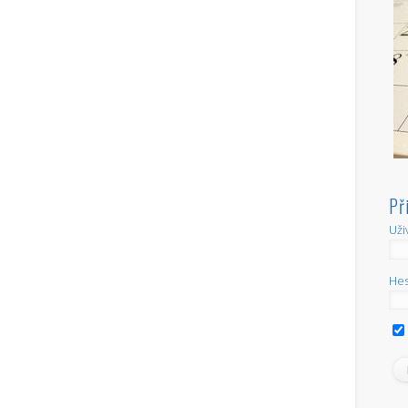
Př
Uži
Hes