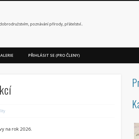
dobrodružstvím, poznávání přírody, přátelství..
ALERIE
PŘIHLÁSIT SE (PRO ČLENY)
P
kcí
K
lity
vy na rok 2026.