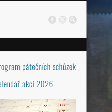
rogram pátečních schůzek
alendář akcí 2026