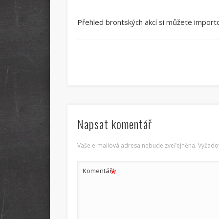
Přehled brontských akcí si můžete importo
Napsat komentář
Vaše e-mailová adresa nebude zveřejněna.
Vyžado
*
Komentář