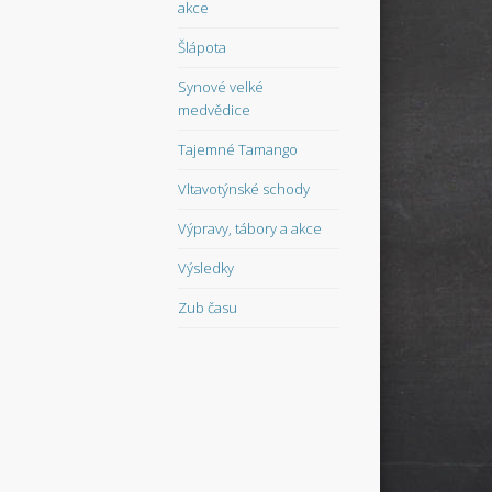
akce
Šlápota
Synové velké
medvědice
Tajemné Tamango
Vltavotýnské schody
Výpravy, tábory a akce
Výsledky
Zub času