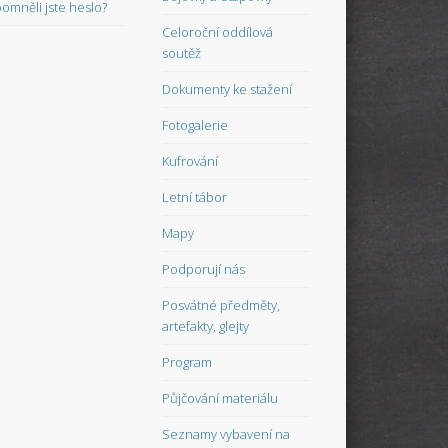
omněli jste heslo?
Celoroční oddílová
soutěž
Dokumenty ke stažení
Fotogalerie
Kufrování
Letní tábor
Mapy
Podporují nás
Posvátné předměty,
artefakty, glejty
Program
Půjčování materiálu
Seznamy vybavení na