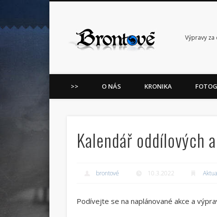
Facebook
LinkedIn
Výpravy za 
>>
O NÁS
KRONIKA
FOTOG
Kalendář oddílových a
brontové
10.3.2022
Aktua
Podívejte se na naplánované akce a výpra