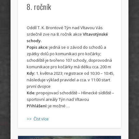
8. ročník
Oddíl T. K. Brontové Týn nad Vltavou Vás
srdečně zve na 8. ročník akce
Vltavotýnské
schody.
Popis akce:
jedná se o závod do schodů a
zpátky dolů po komunikaci pro kočárky;
schodiště je tvořeno 107 schody, doprovodná
komunikace pro kočárky má délku cca. 200 m
Kdy:
1. května 2023; registrace od 10:30 – 10:45,
následuje výklad pravidel a cca. v 11:00 start
první dvojice
Kde:
propojovací schodiště – Hlinecké sídliště –
sportovní areály Týn nad Vltavou
Přihlášení:
je možné …
>> Číst více