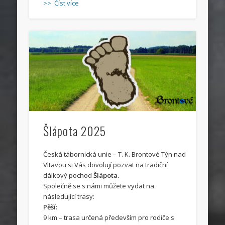
>> Číst více
Šlápota 2025
Česká tábornická unie – T. K. Brontové Týn nad
Vltavou si Vás dovolují pozvat na tradiční
dálkový pochod
Šlápota.
Společně se s námi můžete vydat na
následující trasy:
Pěší:
9 km – trasa určená především pro rodiče s