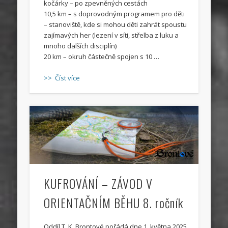
kočárky – po zpevněných cestách
10,5 km – s doprovodným programem pro děti
– stanoviště, kde si mohou děti zahrát spoustu
zajímavých her (lezení v síti, střelba z luku a
mnoho dalších disciplín)
20 km – okruh částečně spojen s 10 …
>> Číst více
KUFROVÁNÍ – ZÁVOD V
ORIENTAČNÍM BĚHU 8. ročník
Oddíl T. K. Brontové pořádá dne 1. května 2025