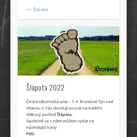
>> Číst více
Šlápota 2022
Česká tábornická unie – T. K. Brontové Týn nad
Vltavou si Vás dovolují pozvat na tradiční
dálkový pochod
Šlápota.
Společně se s námi můžete vydat na
následující trasy:
Pěší: