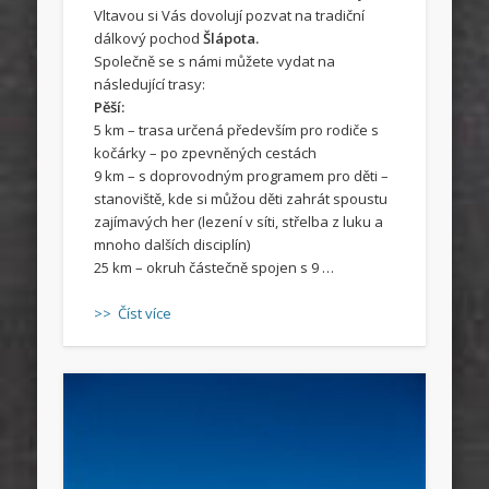
Vltavou si Vás dovolují pozvat na tradiční
dálkový pochod
Šlápota.
Společně se s námi můžete vydat na
následující trasy:
Pěší:
5 km – trasa určená především pro rodiče s
kočárky – po zpevněných cestách
9 km – s doprovodným programem pro děti –
stanoviště, kde si můžou děti zahrát spoustu
zajímavých her (lezení v síti, střelba z luku a
mnoho dalších disciplín)
25 km – okruh částečně spojen s 9 …
>> Číst více