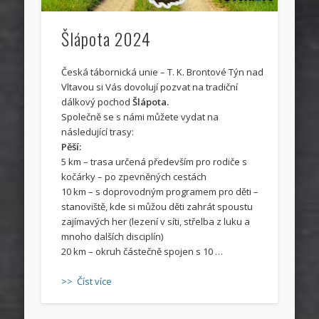
Šlápota 2024
Česká tábornická unie – T. K. Brontové Týn nad
Vltavou si Vás dovolují pozvat na tradiční
dálkový pochod
Šlápota.
Společně se s námi můžete vydat na
následující trasy:
Pěší:
5 km – trasa určená především pro rodiče s
kočárky – po zpevněných cestách
10 km – s doprovodným programem pro děti –
stanoviště, kde si můžou děti zahrát spoustu
zajímavých her (lezení v síti, střelba z luku a
mnoho dalších disciplín)
20 km – okruh částečně spojen s 10 …
>> Číst více