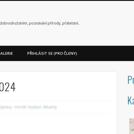
dobrodružstvím, poznávání přírody, přátelství..
ALERIE
PŘIHLÁSIT SE (PRO ČLENY)
P
2024
K
výpravy - minulé i budoucí
,
Aktuality