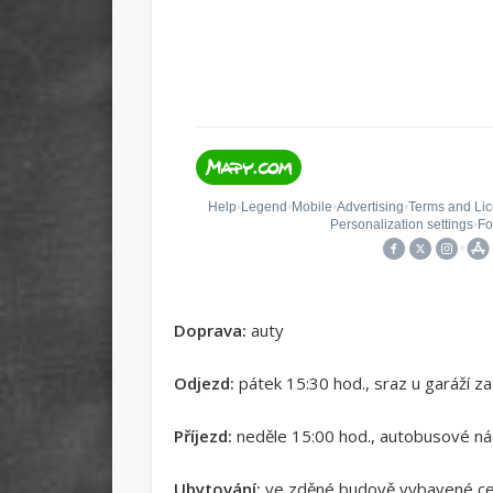
Doprava:
auty
Odjezd:
pátek 15:30 hod., sraz u garáží 
Příjezd:
neděle 15:00 hod., autobusové ná
Ubytování:
ve zděné budově vybavené cen