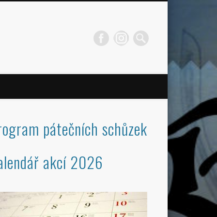
rogram pátečních schůzek
alendář akcí 2026