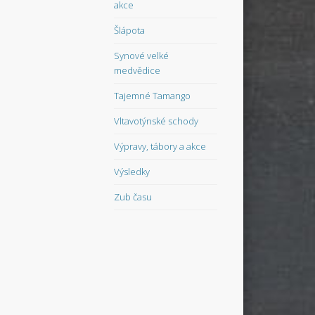
akce
Šlápota
Synové velké
medvědice
Tajemné Tamango
Vltavotýnské schody
Výpravy, tábory a akce
Výsledky
Zub času