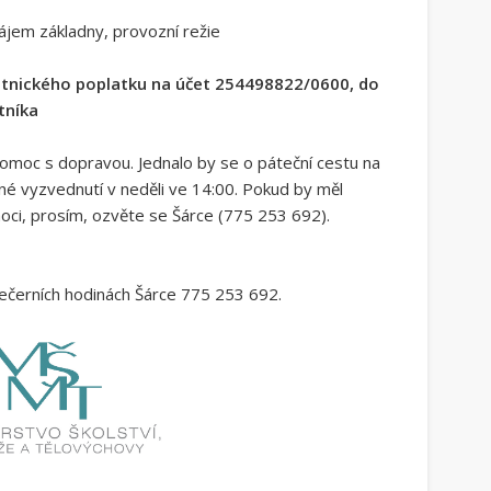
ájem základny, provozní režie
tnického poplatku na účet 254498822/0600, do
tníka
pomoc s dopravou. Jednalo by se o páteční cestu na
é vyzvednutí v neděli ve 14:00. Pokud by měl
ci, prosím, ozvěte se Šárce (775 253 692).
ečerních hodinách Šárce 775 253 692.