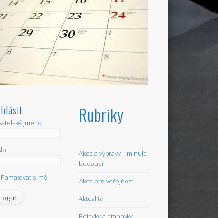
ihlásit
Rubriky
vatelské jméno
lo
Akce a výpravy – minulé i
budoucí
Pamatovat si mě
Akce pro veřejnost
Aktuality
Bojovky a etapovky