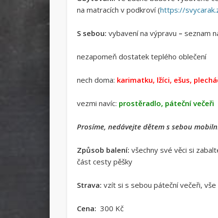
na matracích v podkroví (
https://svycarak.
S sebou:
vybavení na výpravu
–
seznam na
nezapomeň dostatek teplého oblečení
nech doma:
karimatku, lžíci, ešus, plech
vezmi navíc:
prostěradlo, páteční večeři
Prosíme, nedávejte dětem s sebou mobilní
Způsob balení:
všechny své věci si zabal
část cesty pěšky
Strava:
vzít si s sebou páteční večeři, vš
Cena:
300 Kč