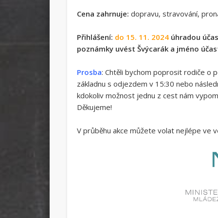
Cena zahrnuje:
dopravu, stravování, pron
Přihlášení:
do 15. 11. 2024
úhradou účas
poznámky uvést Švýcarák a jméno účas
Prosba
: Chtěli bychom poprosit rodiče o 
základnu s odjezdem v 15:30 nebo následn
kdokoliv možnost jednu z cest nám vypomo
Děkujeme!
V průběhu akce můžete volat nejlépe ve v