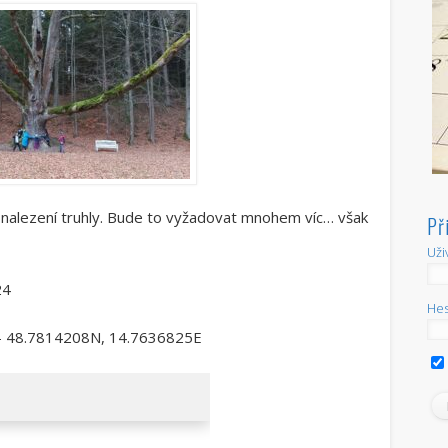
o nalezení truhly. Bude to vyžadovat mnohem víc… však
Př
Uži
24
Hes
 – 48.7814208N, 14.7636825E