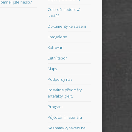
omněli jste heslo?
Celoroční oddílová
soutěž
Dokumenty ke stažení
Fotogalerie
Kufrování
Letní tábor
Mapy
Podporují nás
Posvátné předměty,
artefakty, glejty
Program
Půjčování materiálu
Seznamy vybavení na