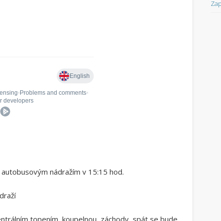
Zap
za autobusovým nádražím v 15:15 hod.
draží
trálním topením, koupelnou, záchody, spát se bude