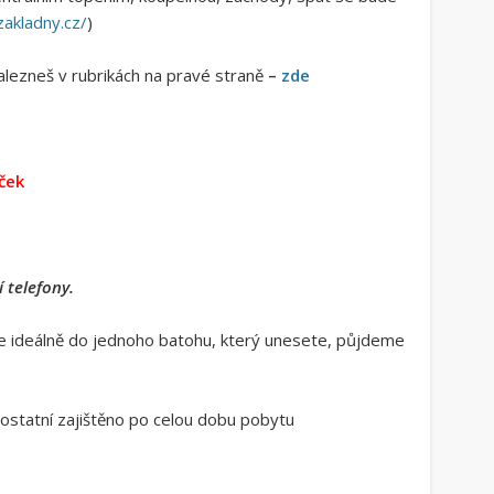
zakladny.cz/
)
lezneš v rubrikách na pravé straně
–
zde
áček
 telefony.
te ideálně do jednoho batohu, který unesete, půjdeme
e ostatní zajištěno po celou dobu pobytu