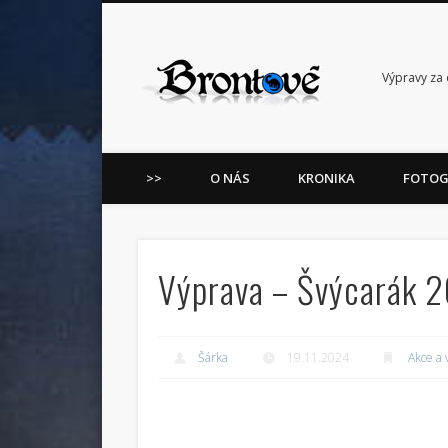
Facebook
LinkedIn
Výpravy za 
>>
O NÁS
KRONIKA
FOTOG
Výprava – Švýcarák 
Šárka
19.11.2024
Akce a 